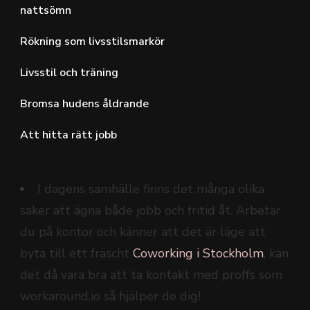
nattsömn
Rökning som livsstilsmarkör
Livsstil och träning
Bromsa hudens åldrande
Att hitta rätt jobb
I dagens samhälle finns det många olika
saker att ägna både jobb och fritid åt. Arbetar
du på kontor och känner att det är läge att
byta till ett fräscht
Coworking i Stockholm
, kan
det då vara bra att ta kontakt med proffs som
workaround.io så hjälper de dig!