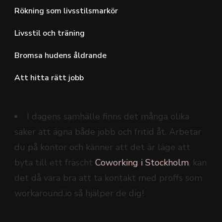
Rökning som livsstilsmarkör
Livsstil och träning
Bromsa hudens åldrande
Att hitta rätt jobb
I dagens samhälle finns det många olika
saker att ägna både jobb och fritid åt. Arbetar
du på kontor och känner att det är läge att
byta till ett fräscht
Coworking i Stockholm
, kan
det då vara bra att ta kontakt med proffs som
workaround.io så hjälper de dig!