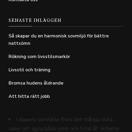
SENASTE INLÄGGEN
Så skapar du en harmonisk sovmiljö för bättre
nattsömn
Rökning som livsstilsmarkör
Livsstil och träning
Bromsa hudens åldrande
Att hitta rätt jobb
I dagens samhälle finns det många olika
saker att ägna både jobb och fritid åt. Arbetar