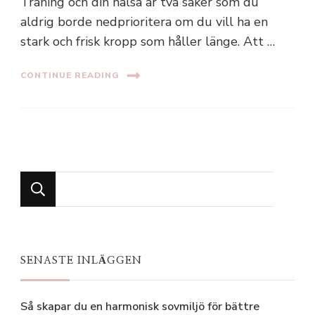
Träning och din hälsa är två saker som du
aldrig borde nedprioritera om du vill ha en
stark och frisk kropp som håller länge. Att …
CONTINUE READING
Looking
for
Something?
SENASTE INLÄGGEN
Så skapar du en harmonisk sovmiljö för bättre